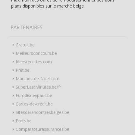
plans disponibles sur le marché belge.
PARTENAIRES
Gratuit.be
Meilleursconcours.be
Ideesrecettes.com
Prêt.be
Marchés-de-Noël.com
SuperLastMinutes.be/fr
Eurodisneyparis.be
Cartes-de-crédit.be
Sitesderencontresbelges.be
Prets.be
Comparateurassurances.be