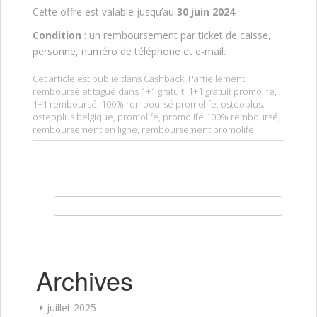
Cette offre est valable jusqu’au
30 juin 2024
.
Condition
: un remboursement par ticket de caisse,
personne, numéro de téléphone et e-mail.
Cet article est publié dans
Cashback
,
Partiellement
remboursé
et tagué dans
1+1 gratuit
,
1+1 gratuit promolife
,
1+1 remboursé
,
100% remboursé promolife
,
osteoplus
,
osteoplus belgique
,
promolife
,
promolife 100% remboursé
,
remboursement en ligne
,
remboursement promolife
.
Rechercher :
Archives
juillet 2025