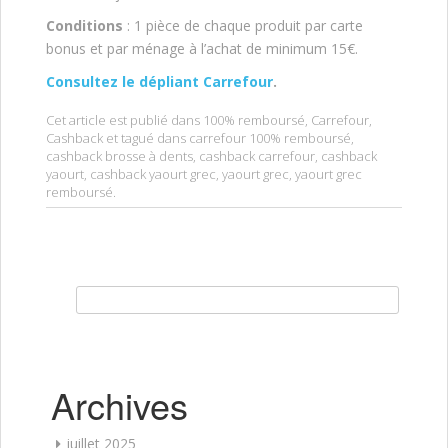
Conditions
: 1 pièce de chaque produit par carte
bonus et par ménage à l’achat de minimum 15€.
Consultez le dépliant Carrefour
.
Cet article est publié dans
100% remboursé
,
Carrefour
,
Cashback
et tagué dans
carrefour 100% remboursé
,
cashback brosse à dents
,
cashback carrefour
,
cashback
yaourt
,
cashback yaourt grec
,
yaourt grec
,
yaourt grec
remboursé
.
Rechercher :
Archives
juillet 2025