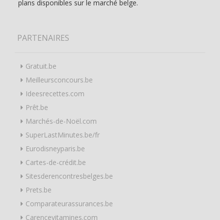
plans disponibles sur le marché belge.
PARTENAIRES
Gratuit.be
Meilleursconcours.be
Ideesrecettes.com
Prêt.be
Marchés-de-Noël.com
SuperLastMinutes.be/fr
Eurodisneyparis.be
Cartes-de-crédit.be
Sitesderencontresbelges.be
Prets.be
Comparateurassurances.be
Carencevitamines.com