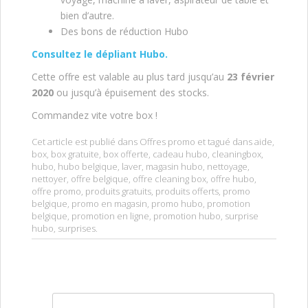
bien d’autre.
Des bons de réduction Hubo
Consultez le dépliant Hubo.
Cette offre est valable au plus tard jusqu’au
23 février
2020
ou jusqu’à épuisement des stocks.
Commandez vite votre box !
Cet article est publié dans
Offres promo
et tagué dans
aide
,
box
,
box gratuite
,
box offerte
,
cadeau hubo
,
cleaningbox
,
hubo
,
hubo belgique
,
laver
,
magasin hubo
,
nettoyage
,
nettoyer
,
offre belgique
,
offre cleaning box
,
offre hubo
,
offre promo
,
produits gratuits
,
produits offerts
,
promo
belgique
,
promo en magasin
,
promo hubo
,
promotion
belgique
,
promotion en ligne
,
promotion hubo
,
surprise
hubo
,
surprises
.
Rechercher :