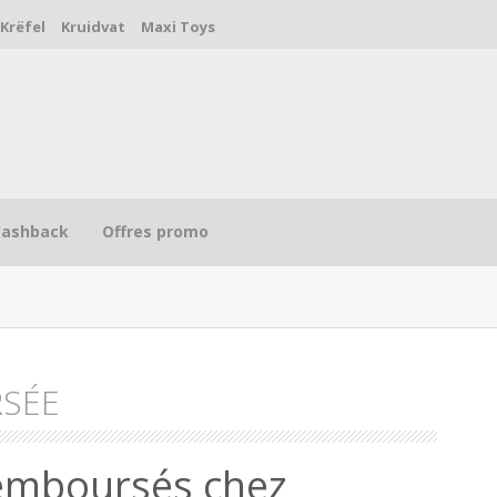
Krëfel
Kruidvat
Maxi Toys
Cashback
Offres promo
SÉE
R
emboursés chez