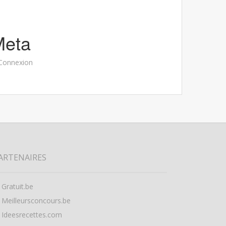
Meta
Connexion
ARTENAIRES
Gratuit.be
Meilleursconcours.be
Ideesrecettes.com