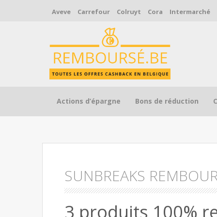
Aveve
Carrefour
Colruyt
Cora
Intermarché
Skip to content
Actions d’épargne
Bons de réduction
SUNBREAKS REMBOUR
3 produits 100% r