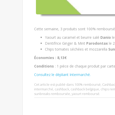
Cette semaine, 3 produits sont 100% remboursé
Yaourt au caramel et beurre salé
Danio
le
Dentifrice Ginger & Mint
Parodontax
le 2
Chips tomates séchées et mozzarella
Sun
Économies : 8,13€
Conditions
: 1 pièce de chaque produit par car
Consultez le dépliant Intermarché.
Cet article est publié dans
100% remboursé
,
Cashbac
intermarché
,
cashback
,
cashback belgique
,
chips re
sunbreaks remboursée
,
yaourt remboursé
.