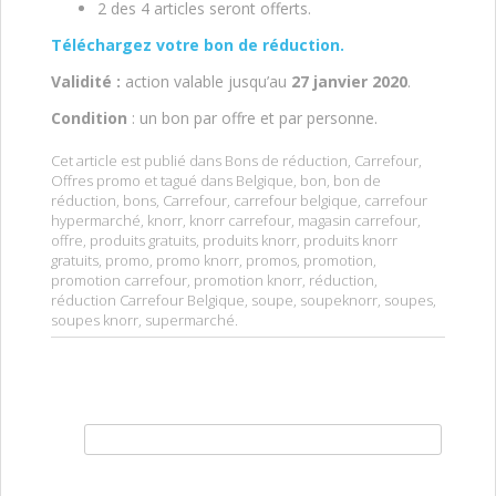
2 des 4 articles seront offerts.
Téléchargez votre bon de réduction.
Validité :
action valable jusqu’au
27 janvier 2020
.
Condition
: un bon par offre et par personne.
Cet article est publié dans
Bons de réduction
,
Carrefour
,
Offres promo
et tagué dans
Belgique
,
bon
,
bon de
réduction
,
bons
,
Carrefour
,
carrefour belgique
,
carrefour
hypermarché
,
knorr
,
knorr carrefour
,
magasin carrefour
,
offre
,
produits gratuits
,
produits knorr
,
produits knorr
gratuits
,
promo
,
promo knorr
,
promos
,
promotion
,
promotion carrefour
,
promotion knorr
,
réduction
,
réduction Carrefour Belgique
,
soupe
,
soupeknorr
,
soupes
,
soupes knorr
,
supermarché
.
Rechercher :