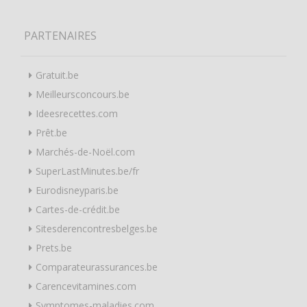
PARTENAIRES
Gratuit.be
Meilleursconcours.be
Ideesrecettes.com
Prêt.be
Marchés-de-Noël.com
SuperLastMinutes.be/fr
Eurodisneyparis.be
Cartes-de-crédit.be
Sitesderencontresbelges.be
Prets.be
Comparateurassurances.be
Carencevitamines.com
Symptomes-maladies.com