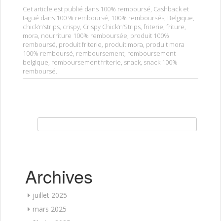
Cet article est publié dans
100% remboursé
,
Cashback
et
tagué dans
100 % remboursé
,
100% remboursés
,
Belgique
,
chick’n’strips
,
crispy
,
Crispy Chick’n’Strips
,
friterie
,
friture
,
mora
,
nourriture 100% remboursée
,
produit 100%
remboursé
,
produit friterie
,
produit mora
,
produit mora
100% remboursé
,
remboursement
,
remboursement
belgique
,
remboursement friterie
,
snack
,
snack 100%
remboursé
.
Rechercher :
Archives
juillet 2025
mars 2025