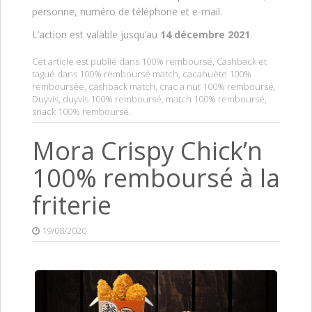
personne, numéro de téléphone et e-mail.
L’action est valable jusqu’au
14 décembre 2021
.
Cet article est publié dans
100% remboursé
,
Cashback
et
tagué dans
100% remboursé match
,
cacahuète 100%
remboursée
,
cashback match
,
crac a nut 100% remboursé
,
Duyvis
,
duyvis 100% remboursé
,
match 100% remboursé
,
snack 100% remboursé
.
Mora Crispy Chick’n
100% remboursé à la
friterie
19/08/2020