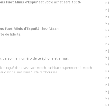
ons Fuet Minis d’Espuñà
et votre achat sera
100%
ns Fuet Minis d’Espuñà
chez Match.
e de fidélité.
e, personne, numéro de téléphone et e-mail.
k
et tagué dans
cashback match
,
cashback supermarché
,
match
Saucissons Fuet Minis 100% remboursés
.