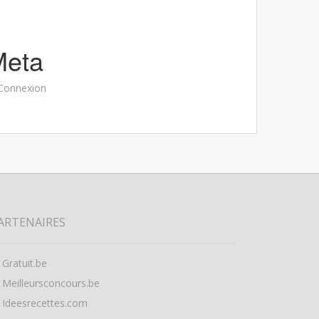
Meta
Connexion
ARTENAIRES
Gratuit.be
Meilleursconcours.be
Ideesrecettes.com