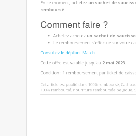
En ce moment, achetez
un sachet de sauciss
remboursé.
Comment faire ?
Achetez achetez
un sachet de saucisso
Le remboursement s’effectue sur votre cart
Consultez le dépliant Match.
Cette offre est valable jusqu’au
2 mai 2023
.
Condition : 1 remboursement par ticket de caiss
Cet article est publié dans
100% remboursé
,
Cashbac
100% remboursé
,
nourriture remboursée belgique
,