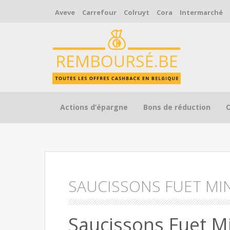
Aveve
Carrefour
Colruyt
Cora
Intermarché
Skip to content
Actions d’épargne
Bons de réduction
SAUCISSONS FUET MI
Saucissons Fuet M