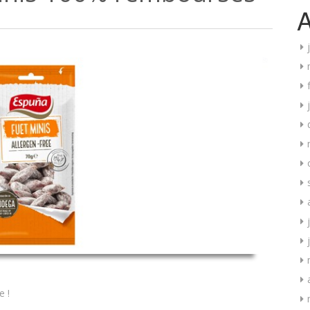
A
e !