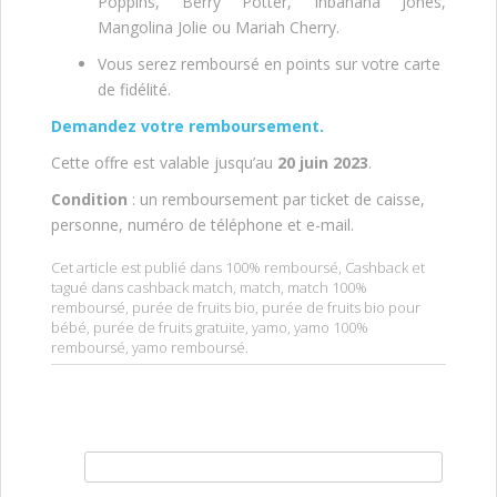
Poppins, Berry Potter, Inbanana Jones,
Mangolina Jolie ou Mariah Cherry.
Vous serez remboursé en points sur votre carte
de fidélité.
Demandez votre remboursement.
Cette offre est valable jusqu’au
20 juin 2023
.
Condition
: un remboursement par ticket de caisse,
personne, numéro de téléphone et e-mail.
Cet article est publié dans
100% remboursé
,
Cashback
et
tagué dans
cashback match
,
match
,
match 100%
remboursé
,
purée de fruits bio
,
purée de fruits bio pour
bébé
,
purée de fruits gratuite
,
yamo
,
yamo 100%
remboursé
,
yamo remboursé
.
Rechercher :