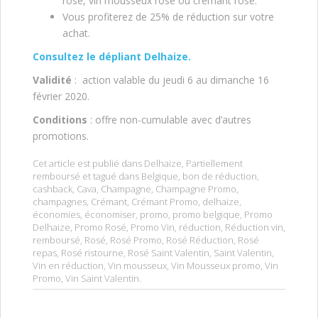
rosé, vin mousseux rosé ou crémant rosé.
Vous profiterez de 25% de réduction sur votre
achat.
Consultez le dépliant Delhaize.
Validité
: action valable du jeudi 6 au dimanche 16
février 2020.
Conditions
: offre non-cumulable avec d’autres
promotions.
Cet article est publié dans
Delhaize
,
Partiellement
remboursé
et tagué dans
Belgique
,
bon de réduction
,
cashback
,
Cava
,
Champagne
,
Champagne Promo
,
champagnes
,
Crémant
,
Crémant Promo
,
delhaize
,
économies
,
économiser
,
promo
,
promo belgique
,
Promo
Delhaize
,
Promo Rosé
,
Promo Vin
,
réduction
,
Réduction vin
,
remboursé
,
Rosé
,
Rosé Promo
,
Rosé Réduction
,
Rosé
repas
,
Rosé ristourne
,
Rosé Saint Valentin
,
Saint Valentin
,
Vin en réduction
,
Vin mousseux
,
Vin Mousseux promo
,
Vin
Promo
,
Vin Saint Valentin
.