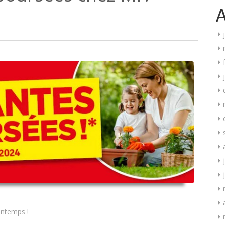
A
intemps !