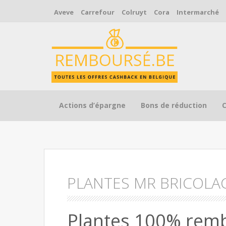
Aveve
Carrefour
Colruyt
Cora
Intermarché
Skip to content
Actions d’épargne
Bons de réduction
PLANTES MR BRICOLA
Plantes 100% rem