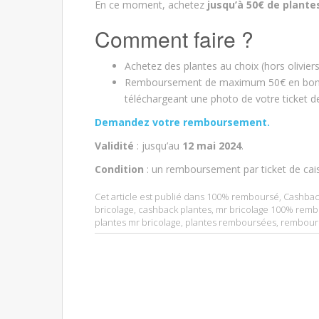
En ce moment, achetez
jusqu’à 50€ de plante
Comment faire ?
Achetez des plantes au choix (hors oliviers
Remboursement de maximum 50€ en bons
téléchargeant une photo de votre ticket de
Demandez votre remboursement.
Validité
: jusqu’au
12 mai 2024
.
Condition
: un remboursement par ticket de cai
Cet article est publié dans
100% remboursé
,
Cashbac
bricolage
,
cashback plantes
,
mr bricolage 100% rem
plantes mr bricolage
,
plantes remboursées
,
rembour