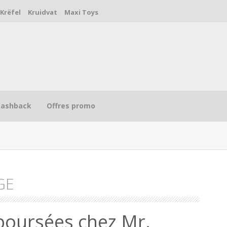
Krëfel
Kruidvat
Maxi Toys
Cashback
Offres promo
GE
R
boursées chez Mr.