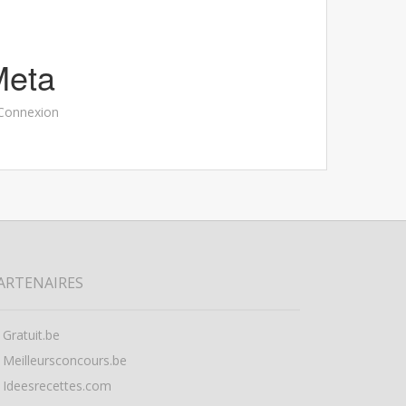
Meta
Connexion
ARTENAIRES
Gratuit.be
Meilleursconcours.be
Ideesrecettes.com