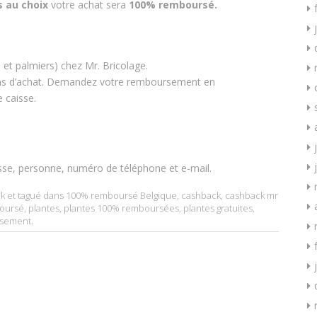
s au choix
votre achat sera
100% remboursé.
 et palmiers) chez Mr. Bricolage.
 d’achat. Demandez votre remboursement en
 caisse.
sse, personne, numéro de téléphone et e-mail.
k
et tagué dans
100% remboursé Belgique
,
cashback
,
cashback mr
boursé
,
plantes
,
plantes 100% remboursées
,
plantes gratuites
,
sement
.