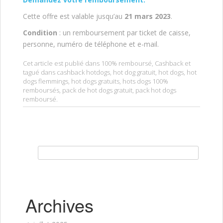
Cette offre est valable jusqu’au
21 mars 2023
.
Condition
: un remboursement par ticket de caisse,
personne, numéro de téléphone et e-mail.
Cet article est publié dans
100% remboursé
,
Cashback
et
tagué dans
cashback hotdogs
,
hot dog gratuit
,
hot dogs
,
hot
dogs flemmings
,
hot dogs gratuits
,
hots dogs 100%
remboursés
,
pack de hot dogs gratuit
,
pack hot dogs
remboursé
.
Rechercher :
Archives