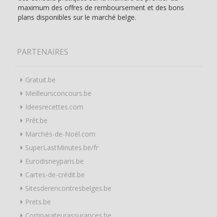
maximum des offres de remboursement et des bons
plans disponibles sur le marché belge.
PARTENAIRES
Gratuit.be
Meilleursconcours.be
Ideesrecettes.com
Prêt.be
Marchés-de-Noël.com
SuperLastMinutes.be/fr
Eurodisneyparis.be
Cartes-de-crédit.be
Sitesderencontresbelges.be
Prets.be
Comparateurassurances.be