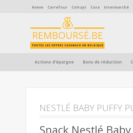
Aveve
Carrefour
Colruyt
Cora
Intermarché
Skip to content
Actions d’épargne
Bons de réduction
NESTLÉ BABY PUFFY 
Snack Nestlé Baby