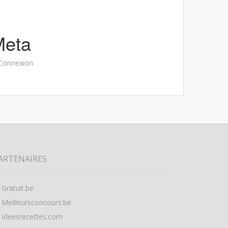
Meta
Connexion
ARTENAIRES
Gratuit.be
Meilleursconcours.be
Ideesrecettes.com