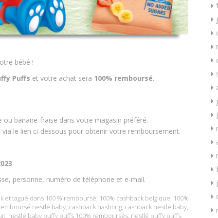
otre bébé !
ffy Puffs
et votre achat sera
100% remboursé
.
e ou banane-fraise dans votre magasin préféré.
e via le lien ci-dessous pour obtenir votre remboursement.
2023
.
sse, personne, numéro de téléphone et e-mail.
k
et tagué dans
100 % remboursé
,
100% cashback belgique
,
100%
remboursé nestlé baby
,
cashback hashting
,
cashback nestlé baby
,
it
,
nestlé baby puffy puffs 100% remboursés
,
nestlé puffy puffs
,