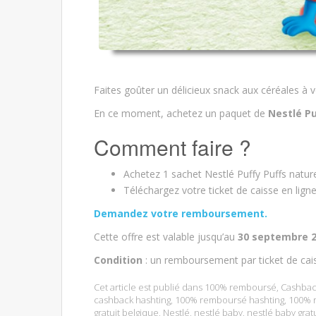
Faites goûter un délicieux snack aux céréales à v
En ce moment, achetez un paquet de
Nestlé Pu
Comment faire ?
Achetez 1 sachet Nestlé Puffy Puffs natur
Téléchargez votre ticket de caisse en lign
Demandez votre remboursement.
Cette offre est valable jusqu’au
30 septembre 
Condition
: un remboursement par ticket de cai
Cet article est publié dans
100% remboursé
,
Cashbac
cashback hashting
,
100% remboursé hashting
,
100% 
gratuit belgique
,
Nestlé
,
nestlé baby
,
nestlé baby gratu