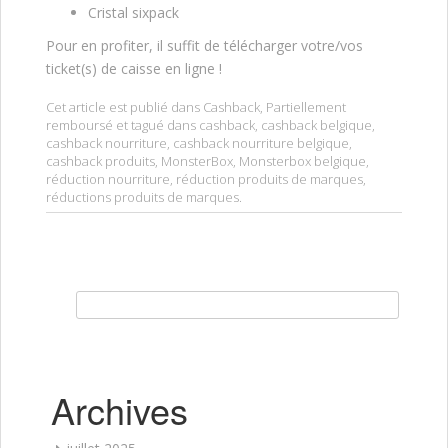
Cristal sixpack
Pour en profiter, il suffit de télécharger votre/vos
ticket(s) de caisse en ligne !
Cet article est publié dans
Cashback
,
Partiellement
remboursé
et tagué dans
cashback
,
cashback belgique
,
cashback nourriture
,
cashback nourriture belgique
,
cashback produits
,
MonsterBox
,
Monsterbox belgique
,
réduction nourriture
,
réduction produits de marques
,
réductions produits de marques
.
Rechercher :
Archives