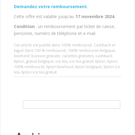
Demandez votre remboursement.
Cette offre est valable jusqu’au
17 novembre 2024.
Condition
: un remboursement par ticket de caisse,
personne, numéro de téléphone et e-mail.
Cet article est publié dans
100% remboursé
,
Cashback
et
tagué dans
100 % remboursé
,
100% remboursé Belgique
,
beefund
,
boisson gratuite
,
canettes gratuites
,
cashback
lipton
,
gratuit belgique
,
ice tea
,
ice tea gratuit
,
lipton
,
lipton
100% remboursé
,
lipton beefund
,
lipton belgique
,
lipton ice
tea
,
lipton ice tea gratuit
.
Rechercher :