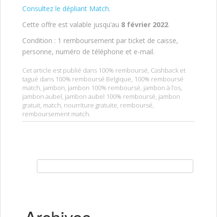
Consultez le dépliant Match.
Cette offre est valable jusqu’au
8 février 2022
.
Condition : 1 remboursement par ticket de caisse,
personne, numéro de téléphone et e-mail.
Cet article est publié dans
100% remboursé
,
Cashback
et
tagué dans
100% remboursé Belgique
,
100% remboursé
match
,
jambon
,
jambon 100% remboursé
,
jambon à l’os
,
jambon aubel
,
jambon aubel 100% remboursé
,
jambon
gratuit
,
match
,
nourriture gratuite
,
remboursé
,
remboursement match
.
Rechercher :
Archives