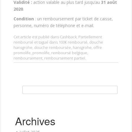
Validité :
action valable au plus tard jusqu’au
31 août
2020
.
Condition
: un remboursement par ticket de caisse,
personne, numéro de téléphone et e-mail.
Cet article est publié dans
Cashback
,
Partiellement
remboursé
et tagué dans
100€ remboursé
,
douche
hansgrohe
,
douche remboursée
,
hansgrohe
,
offre
promolife
,
promolife
,
remboursé belgique
,
remboursement
,
remboursement partiel
.
Rechercher :
Archives