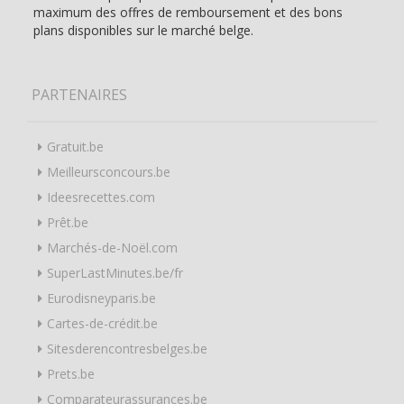
maximum des offres de remboursement et des bons
plans disponibles sur le marché belge.
PARTENAIRES
Gratuit.be
Meilleursconcours.be
Ideesrecettes.com
Prêt.be
Marchés-de-Noël.com
SuperLastMinutes.be/fr
Eurodisneyparis.be
Cartes-de-crédit.be
Sitesderencontresbelges.be
Prets.be
Comparateurassurances.be