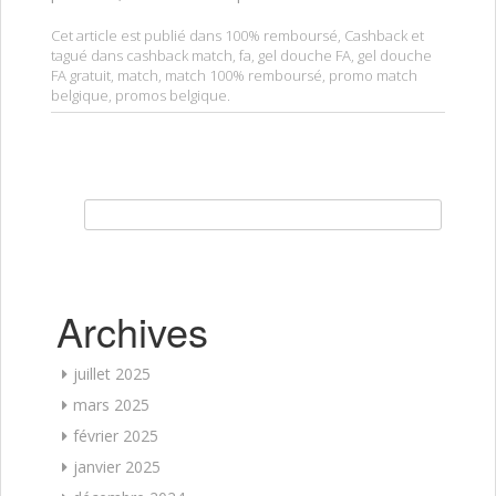
Cet article est publié dans
100% remboursé
,
Cashback
et
tagué dans
cashback match
,
fa
,
gel douche FA
,
gel douche
FA gratuit
,
match
,
match 100% remboursé
,
promo match
belgique
,
promos belgique
.
Rechercher :
Archives
juillet 2025
mars 2025
février 2025
janvier 2025