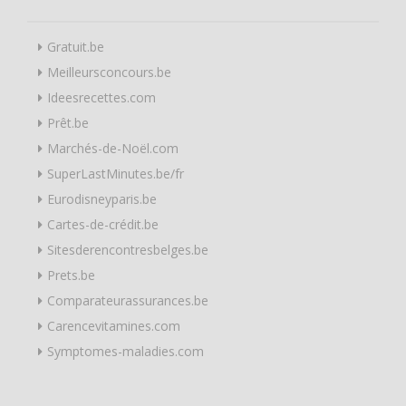
Gratuit.be
Meilleursconcours.be
Ideesrecettes.com
Prêt.be
Marchés-de-Noël.com
SuperLastMinutes.be/fr
Eurodisneyparis.be
Cartes-de-crédit.be
Sitesderencontresbelges.be
Prets.be
Comparateurassurances.be
Carencevitamines.com
Symptomes-maladies.com