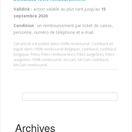
Validité :
action valable au plus tard jusqu’au
15
septembre 2020
.
Condition
: un remboursement par ticket de caisse,
personne, numéro de téléphone et e-mail.
Cet article est publié dans
100% remboursé
,
Cashback
et
tagué dans
100% remboursé Belgique
,
cashback
,
cashback
belgique
,
frites
,
frites remboursées
,
frites surgelées
,
frites
surgelées 100% remboursé
,
mccain
,
McCain cashback
,
McCain remboursé
.
Rechercher :
Archives