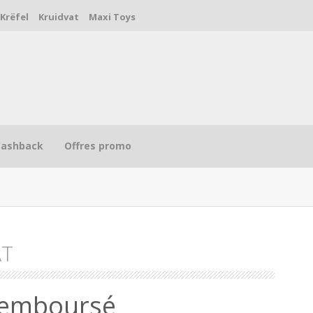
Krëfel
Kruidvat
Maxi Toys
Cashback
Offres promo
AT
R
remboursé