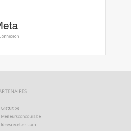
Meta
Connexion
ARTENAIRES
Gratuit.be
Meilleursconcours.be
Ideesrecettes.com