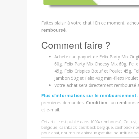
Faites plaisir à votre chat ! En ce moment, ache
remboursé
.
Comment faire ?
Achetez un paquet de Felix Party Mix Origin
60g, Felix Party Mix Cheesy Mix 60g, Felix
45g, Felix Crispies Bœuf et Poulet 45g, Fe
Jambon 50g et Felix 40g mini-filetti Poulet
Votre achat sera directement remboursé s
Plus d’informations sur le remboursement.
premières demandes.
Condition
: un rembourse
et e-mail.
Cet article est publié dans
100% remboursé
,
Colruyt
,
belgique
,
cashback
,
cashback belgique
,
cashback nou
pour chat
,
nourriture animaux gratuite
,
nourriture po