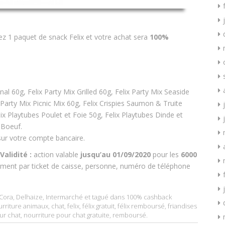
tez 1 paquet de snack Felix et votre achat sera
100%
al 60g, Felix Party Mix Grilled 60g, Felix Party Mix Seaside
 Party Mix Picnic Mix 60g, Felix Crispies Saumon & Truite
lix Playtubes Poulet et Foie 50g, Felix Playtubes Dinde et
 Boeuf.
ur votre compte bancaire.
Validité :
action valable
jusqu’au 01/09/2020
pour les
6000
ment par ticket de caisse, personne, numéro de téléphone
Cora
,
Delhaize
,
Intermarché
et tagué dans
100% cashback
rriture animaux
,
chat
,
felix
,
félix gratuit
,
félix remboursé
,
friandises
ur chat
,
nourriture pour chat gratuite
,
remboursé
.