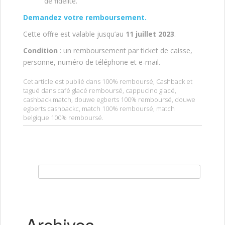
de fidélité.
Demandez votre remboursement.
Cette offre est valable jusqu’au
11 juillet 2023
.
Condition
: un remboursement par ticket de caisse,
personne, numéro de téléphone et e-mail.
Cet article est publié dans
100% remboursé
,
Cashback
et
tagué dans
café glacé remboursé
,
cappucino glacé
,
cashback match
,
douwe egberts 100% remboursé
,
douwe
egberts cashbackc
,
match 100% remboursé
,
match
belgique 100% remboursé
.
Rechercher :
Archives