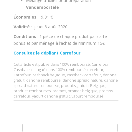
Mélange d’huiles pour préparation
Vandemoortele
Économies
: 9,81 €.
Validité
: jeudi 6 août 2020.
Conditions
: 1 pièce de chaque produit par carte
bonus et par ménage à l’achat de minimum 15€.
Consultez le dépliant Carrefour
.
Cet article est publié dans
100% remboursé
,
Carrefour
,
Cashback
et tagué dans
100% remboursé carrefour
,
Carrefour
,
cashback belgique
,
cashback carrefour
,
danone
gratuit
,
danone remboursé
,
danone spread nature
,
danone
spread nature remboursé
,
produits gratuits Belgique
,
produits remboursés
,
promos
,
promos belgique
,
promos
carrefour
,
yaourt danone gratuit
,
yaourt remboursé
.
Rechercher :