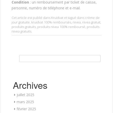
Condition
: un remboursement par ticket de caisse,
personne, numéro de téléphone et e-mail.
Cet article est publié dans
Kruidvat
et tagué dans
crème de
jour gratuite
,
kruidvat 100% remboursés
,
nivea
,
nivea gratuit
,
produits gratuits
,
produits nivea 100% remboursé
,
produits
nivea gratuits
.
Rechercher :
Archives
juillet 2025
mars 2025
février 2025