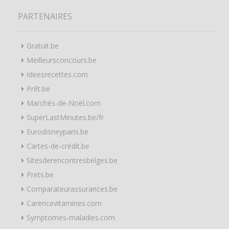
PARTENAIRES
Gratuit.be
Meilleursconcours.be
Ideesrecettes.com
Prêt.be
Marchés-de-Noël.com
SuperLastMinutes.be/fr
Eurodisneyparis.be
Cartes-de-crédit.be
Sitesderencontresbelges.be
Prets.be
Comparateurassurances.be
Carencevitamines.com
Symptomes-maladies.com