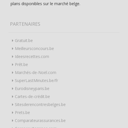
plans disponibles sur le marché belge.
PARTENAIRES
Gratuit.be
Meilleursconcours.be
Ideesrecettes.com
Prêt.be
Marchés-de-Noël.com
SuperLastMinutes.be/fr
Eurodisneyparis.be
Cartes-de-crédit.be
Sitesderencontresbelges.be
Prets.be
Comparateurassurances.be