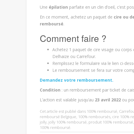
Une
épilation
parfaite en un clin d’oeil, c’est pos
En ce moment, achetez un paquet de
cire ou de
remboursé
.
Comment faire ?
Achetez 1 paquet de cire visage ou corps 
Delhaize ou Carrefour.
Remplissez le formulaire via le lien ci-des
Le remboursement se fera sur votre comp
Demandez votre remboursement.
Condition
: un remboursement par ticket de cai
L’action est valable jusqu’au
23 avril 2022
ou po
Cet article est publié dans
100% remboursé
,
Carrefo
remboursé Belgique
,
100% remboursés
,
cire 100% 
jolly
,
jolly 100% remboursé
,
produit 100% remboursé
100% remboursé
.