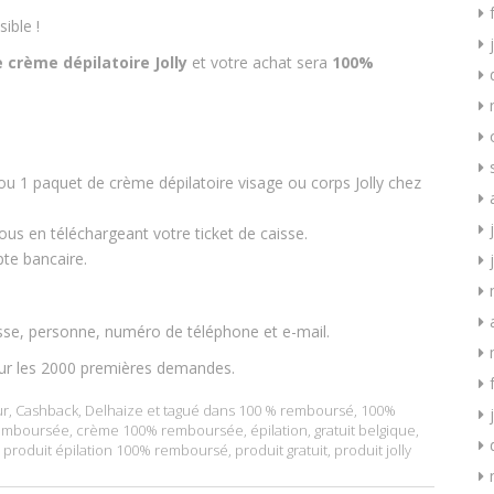
sible !
 crème dépilatoire Jolly
et votre achat sera
100%
ou 1 paquet de crème dépilatoire visage ou corps Jolly chez
sous en téléchargeant votre ticket de caisse.
te bancaire.
sse, personne, numéro de téléphone et e-mail.
ur les 2000 premières demandes.
ur
,
Cashback
,
Delhaize
et tagué dans
100 % remboursé
,
100%
remboursée
,
crème 100% remboursée
,
épilation
,
gratuit belgique
,
,
produit épilation 100% remboursé
,
produit gratuit
,
produit jolly