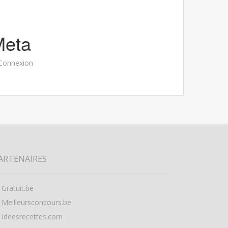
Meta
Connexion
ARTENAIRES
Gratuit.be
Meilleursconcours.be
Ideesrecettes.com