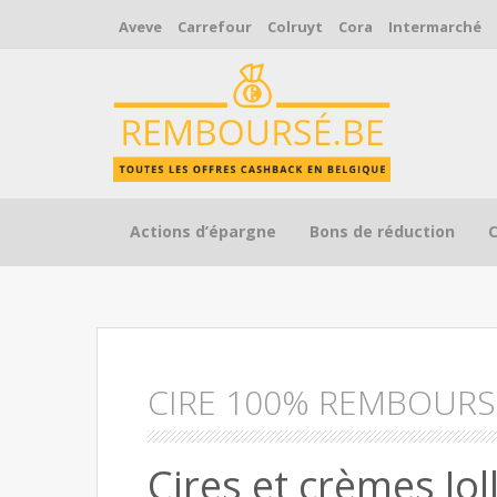
Aveve
Carrefour
Colruyt
Cora
Intermarché
Skip to content
Actions d’épargne
Bons de réduction
CIRE 100% REMBOURS
Cires et crèmes J