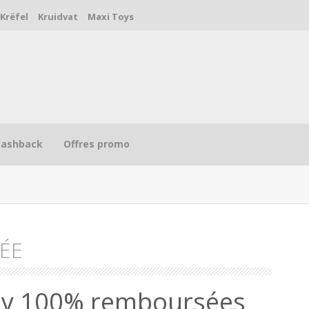
Krëfel
Kruidvat
Maxi Toys
Cashback
Offres promo
ÉE
R
olly 100% remboursées