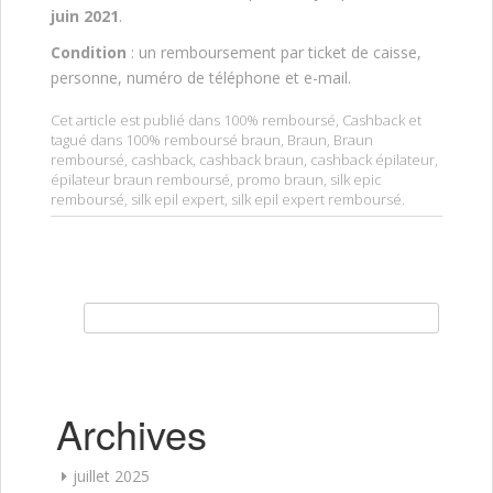
juin 2021
.
Condition
: un remboursement par ticket de caisse,
personne, numéro de téléphone et e-mail.
Cet article est publié dans
100% remboursé
,
Cashback
et
tagué dans
100% remboursé braun
,
Braun
,
Braun
remboursé
,
cashback
,
cashback braun
,
cashback épilateur
,
épilateur braun remboursé
,
promo braun
,
silk epic
remboursé
,
silk epil expert
,
silk epil expert remboursé
.
Rechercher :
Archives
juillet 2025