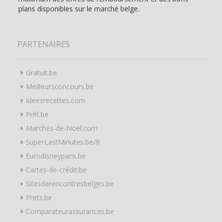
plans disponibles sur le marché belge.
PARTENAIRES
Gratuit.be
Meilleursconcours.be
Ideesrecettes.com
Prêt.be
Marchés-de-Noël.com
SuperLastMinutes.be/fr
Eurodisneyparis.be
Cartes-de-crédit.be
Sitesderencontresbelges.be
Prets.be
Comparateurassurances.be