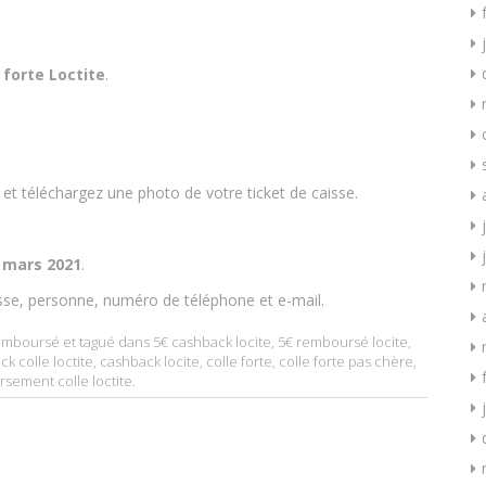
 forte Loctite
.
 téléchargez une photo de votre ticket de caisse.
 mars 2021
.
sse, personne, numéro de téléphone et e-mail.
remboursé
et tagué dans
5€ cashback locite
,
5€ remboursé locite
,
k colle loctite
,
cashback locite
,
colle forte
,
colle forte pas chère
,
sement colle loctite
.