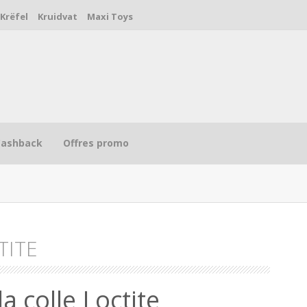
Krëfel
Kruidvat
Maxi Toys
Cashback
Offres promo
TITE
R
a colle Loctite