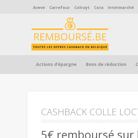
Aveve
Carrefour
Colruyt
Cora
Intermarché
Skip to content
Actions d’épargne
Bons de réduction
CASHBACK COLLE LOC
5€ remboursé sur l