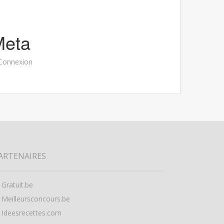
Meta
Connexion
ARTENAIRES
Gratuit.be
Meilleursconcours.be
Ideesrecettes.com