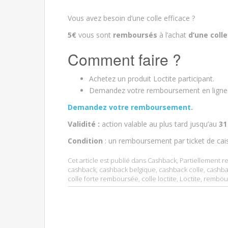
Vous avez besoin d’une colle efficace ?
5€
vous sont
remboursés
à l’achat
d’une colle
Comment faire ?
Achetez un produit Loctite participant.
Demandez votre remboursement en ligne et
Demandez votre remboursement.
Validité :
action valable au plus tard jusqu’au
31
Condition
: un remboursement par ticket de cai
Cet article est publié dans
Cashback
,
Partiellement 
cashback
,
cashback belgique
,
cashback colle
,
cashbac
colle forte remboursée
,
colle loctite
,
Loctite
,
rembour