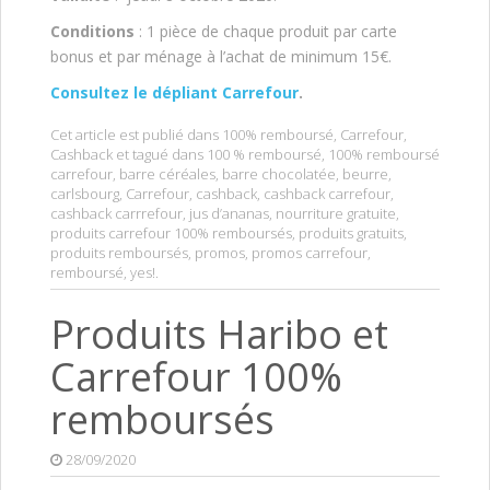
Conditions
: 1 pièce de chaque produit par carte
bonus et par ménage à l’achat de minimum 15€.
Consultez le dépliant Carrefour
.
Cet article est publié dans
100% remboursé
,
Carrefour
,
Cashback
et tagué dans
100 % remboursé
,
100% remboursé
carrefour
,
barre céréales
,
barre chocolatée
,
beurre
,
carlsbourg
,
Carrefour
,
cashback
,
cashback carrefour
,
cashback carrrefour
,
jus d’ananas
,
nourriture gratuite
,
produits carrefour 100% remboursés
,
produits gratuits
,
produits remboursés
,
promos
,
promos carrefour
,
remboursé
,
yes!
.
Produits Haribo et
Carrefour 100%
remboursés
28/09/2020