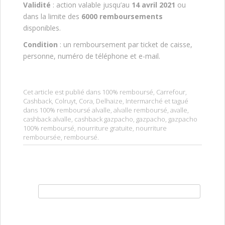
Validité
: action valable jusqu’au
14 avril 2021
ou
dans la limite des
6000 remboursements
disponibles.
Condition
: un remboursement par ticket de caisse,
personne, numéro de téléphone et e-mail.
Cet article est publié dans
100% remboursé
,
Carrefour
,
Cashback
,
Colruyt
,
Cora
,
Delhaize
,
Intermarché
et tagué
dans
100% remboursé alvalle
,
alvalle remboursé
,
avalle
,
cashback alvalle
,
cashback gazpacho
,
gazpacho
,
gazpacho
100% remboursé
,
nourriture gratuite
,
nourriture
remboursée
,
remboursé
.
Rechercher :