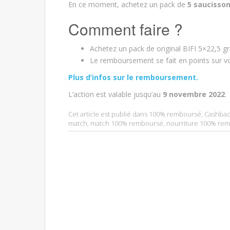
En ce moment, achetez un pack de
5 saucisson
Comment faire ?
Achetez un pack de original BIFI 5×22,5
Le remboursement se fait en points sur vot
Plus d’infos sur le remboursement.
L’action est valable jusqu’au
9 novembre 2022
.
Cet article est publié dans
100% remboursé
,
Cashbac
match
,
match 100% remboursé
,
nourriture 100% re