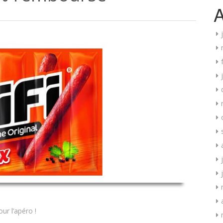
A
r l’apéro !