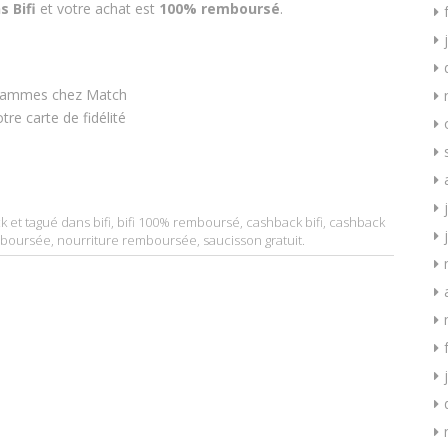
s Bifi
et votre achat est
100% remboursé
.
 grammes chez Match
re carte de fidélité
k
et tagué dans
bifi
,
bifi 100% remboursé
,
cashback bifi
,
cashback
mboursée
,
nourriture remboursée
,
saucisson gratuit
.