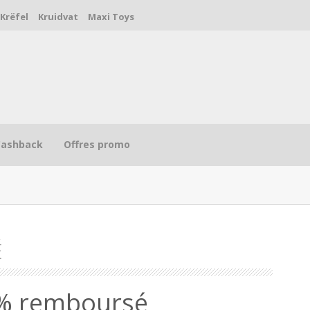
Krëfel
Kruidvat
Maxi Toys
Cashback
Offres promo
É
R
0% remboursé