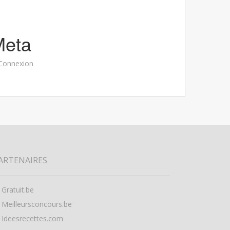
Meta
Connexion
ARTENAIRES
Gratuit.be
Meilleursconcours.be
Ideesrecettes.com