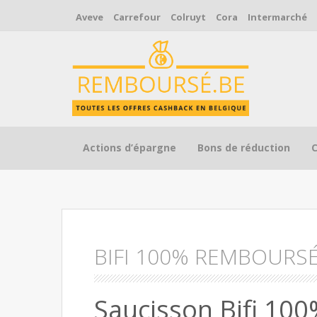
Aveve
Carrefour
Colruyt
Cora
Intermarché
Skip to content
Actions d’épargne
Bons de réduction
BIFI 100% REMBOURS
Saucisson Bifi 10