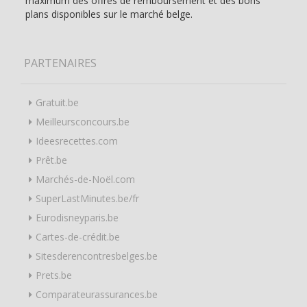
maximum des offres de remboursement et des bons
plans disponibles sur le marché belge.
PARTENAIRES
Gratuit.be
Meilleursconcours.be
Ideesrecettes.com
Prêt.be
Marchés-de-Noël.com
SuperLastMinutes.be/fr
Eurodisneyparis.be
Cartes-de-crédit.be
Sitesderencontresbelges.be
Prets.be
Comparateurassurances.be