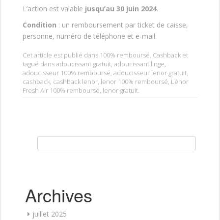
L’action est valable
jusqu’au 30 juin 2024
.
Condition
: un remboursement par ticket de caisse,
personne, numéro de téléphone et e-mail.
Cet article est publié dans
100% remboursé
,
Cashback
et
tagué dans
adoucissant gratuit
,
adoucissant linge
,
adoucisseur 100% remboursé
,
adoucisseur lenor gratuit
,
cashback
,
cashback lenor
,
lenor 100% remboursé
,
Lénor
Fresh Air 100% remboursé
,
lenor gratuit
.
Rechercher :
Archives
juillet 2025