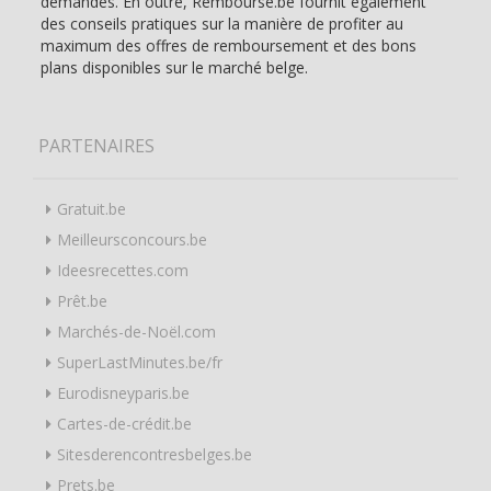
demandes. En outre, Remboursé.be fournit également
des conseils pratiques sur la manière de profiter au
maximum des offres de remboursement et des bons
plans disponibles sur le marché belge.
PARTENAIRES
Gratuit.be
Meilleursconcours.be
Ideesrecettes.com
Prêt.be
Marchés-de-Noël.com
SuperLastMinutes.be/fr
Eurodisneyparis.be
Cartes-de-crédit.be
Sitesderencontresbelges.be
Prets.be