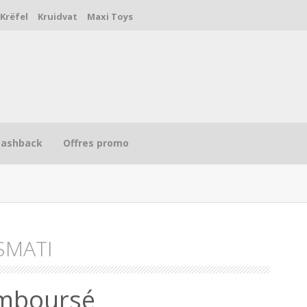
Krëfel
Kruidvat
Maxi Toys
Cashback
Offres promo
SMATI
R
emboursé