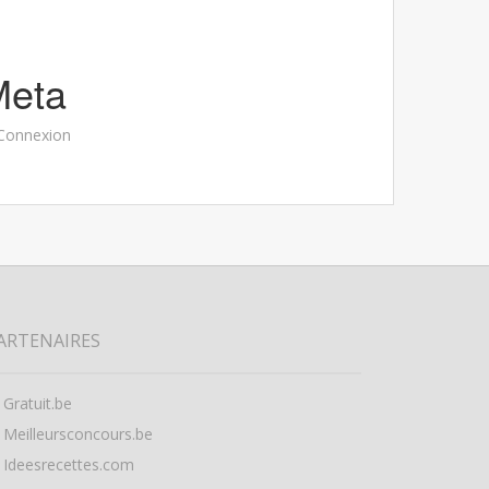
Meta
Connexion
ARTENAIRES
Gratuit.be
Meilleursconcours.be
Ideesrecettes.com