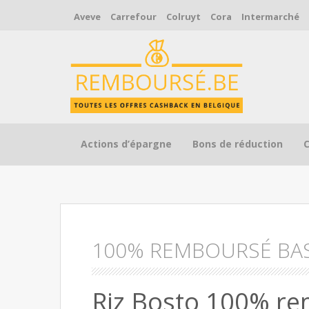
Aveve
Carrefour
Colruyt
Cora
Intermarché
Skip to content
Actions d’épargne
Bons de réduction
100% REMBOURSÉ BA
Riz Bosto 100% r