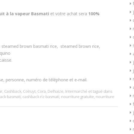
uit à la vapeur Basmati
et votre achat sera
100%
, steamed brown basmati rice, steamed brown rice,
quino
caisse.
se, personne, numéro de téléphone et e-mail.
ur
,
Cashback
,
Colruyt
,
Cora
,
Delhaize
,
Intermarché
et tagué dans
ack basmati
,
cashback riz basmati
,
nourriture gratuite
,
nourriture