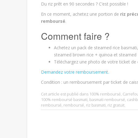
Du riz prêt en 90 secondes ? C’est possible !
En ce moment, achetez une portion de
riz préc
remboursé
.
Comment faire ?
Achetez un pack de steamed rice basmati
steamed brown rice + quinoa et steamed 
Téléchargez une photo de votre ticket de 
Demandez votre remboursement.
Condition : un remboursement par ticket de cais
Cet article est publié dans
100% remboursé
,
Carrefo
100% remboursé basmati
,
basmati remboursé
,
cashb
remboursé
,
remboursé
,
riz basmati
,
riz gratuit
.