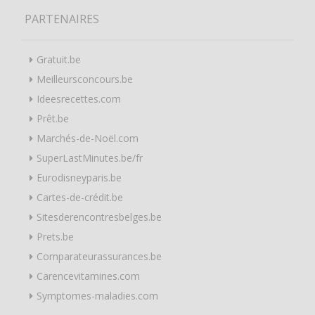
PARTENAIRES
Gratuit.be
Meilleursconcours.be
Ideesrecettes.com
Prêt.be
Marchés-de-Noël.com
SuperLastMinutes.be/fr
Eurodisneyparis.be
Cartes-de-crédit.be
Sitesderencontresbelges.be
Prets.be
Comparateurassurances.be
Carencevitamines.com
Symptomes-maladies.com