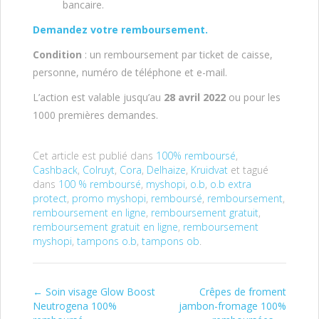
bancaire.
Demandez votre remboursement.
Condition
: un remboursement par ticket de caisse,
personne, numéro de téléphone et e-mail.
L’action est valable jusqu’au
28 avril 2022
ou pour les
1000 premières demandes.
Cet article est publié dans
100% remboursé
,
Cashback
,
Colruyt
,
Cora
,
Delhaize
,
Kruidvat
et tagué
dans
100 % remboursé
,
myshopi
,
o.b
,
o.b extra
protect
,
promo myshopi
,
remboursé
,
remboursement
,
remboursement en ligne
,
remboursement gratuit
,
remboursement gratuit en ligne
,
remboursement
myshopi
,
tampons o.b
,
tampons ob
.
←
Soin visage Glow Boost
Crêpes de froment
Post navigation
Neutrogena 100%
jambon-fromage 100%