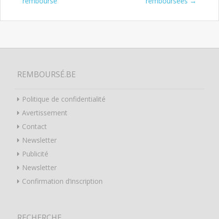
remboursé
remboursées
→
REMBOURSÉ.BE
Politique de confidentialité
Avertissement
Contact
Newsletter
Publicité
Newsletter
Confirmation d’inscription
RECHERCHE