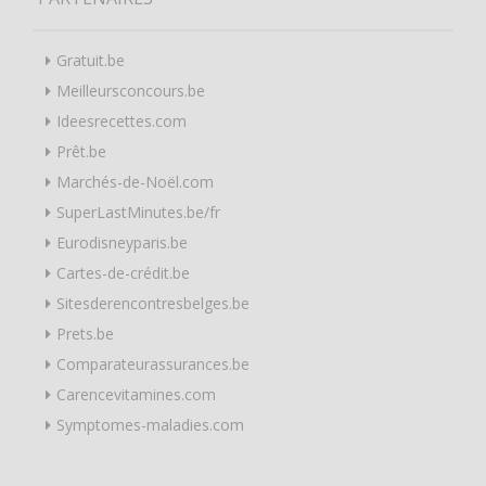
Gratuit.be
Meilleursconcours.be
Ideesrecettes.com
Prêt.be
Marchés-de-Noël.com
SuperLastMinutes.be/fr
Eurodisneyparis.be
Cartes-de-crédit.be
Sitesderencontresbelges.be
Prets.be
Comparateurassurances.be
Carencevitamines.com
Symptomes-maladies.com