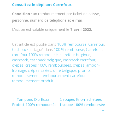
Consultez le dépliant Carrefour.
Condition
: un remboursement par ticket de caisse,
personne, numéro de téléphone et e-mail.
L’action est valable uniquement le
7
avril 2022.
Cet article est publié dans
100% remboursé
,
Carrefour
,
Cashback
et tagué dans
100 % remboursé
,
Carrefour
,
carrefour 100% remboursé
,
carrefour belgique
,
cashback
,
cashback belgique
,
cashback carrefour
,
crêpes
,
crêpes 100% remboursées
,
crêpes jambon-
fromage
,
crêpes salées
,
offre belgique
,
promo
,
remboursement
,
remboursement carrefour
,
remboursement produit
.
←
Tampons O.b Extra
2 soupes Knorr achetées =
Post navigation
Protect 100% remboursés
1 soupe 100% remboursée
→