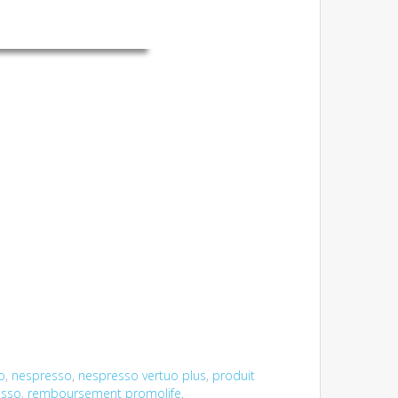
o
,
nespresso
,
nespresso vertuo plus
,
produit
esso
,
remboursement promolife
.