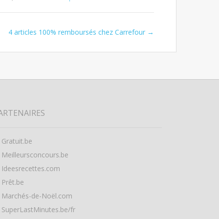
4 articles 100% remboursés chez Carrefour
→
ARTENAIRES
Gratuit.be
Meilleursconcours.be
Ideesrecettes.com
Prêt.be
Marchés-de-Noël.com
SuperLastMinutes.be/fr