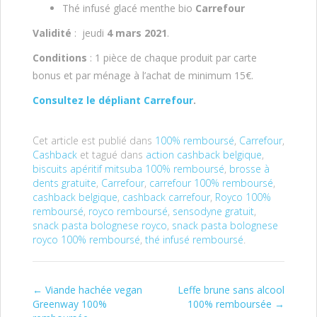
Thé infusé glacé menthe bio
Carrefour
Validité
: jeudi
4 mars 2021
.
Conditions
: 1 pièce de chaque produit par carte
bonus et par ménage à l’achat de minimum 15€.
Consultez le dépliant Carrefour
.
Cet article est publié dans
100% remboursé
,
Carrefour
,
Cashback
et tagué dans
action cashback belgique
,
biscuits apéritif mitsuba 100% remboursé
,
brosse à
dents gratuite
,
Carrefour
,
carrefour 100% remboursé
,
cashback belgique
,
cashback carrefour
,
Royco 100%
remboursé
,
royco remboursé
,
sensodyne gratuit
,
snack pasta bolognese royco
,
snack pasta bolognese
royco 100% remboursé
,
thé infusé remboursé
.
←
Viande hachée vegan
Leffe brune sans alcool
Post navigation
Greenway 100%
100% remboursée
→