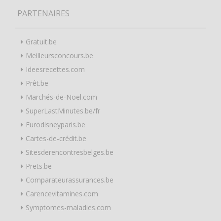
PARTENAIRES
Gratuit.be
Meilleursconcours.be
Ideesrecettes.com
Prêt.be
Marchés-de-Noël.com
SuperLastMinutes.be/fr
Eurodisneyparis.be
Cartes-de-crédit.be
Sitesderencontresbelges.be
Prets.be
Comparateurassurances.be
Carencevitamines.com
Symptomes-maladies.com