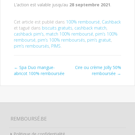
L’action est valable jusqu’au
28 septembre 2021
.
Cet article est publié dans
100% remboursé
,
Cashback
et tagué dans
biscuits gratuits
,
cashback match
,
cashback pim’s
,
match 100% remboursé
,
pim’s 100%
remboursé
,
pim’s 100% remboursés
,
pim’s gratuit
,
pim’s remboursés
,
PIMS
.
←
Spa Duo mangue-
Cire ou crème Jolly 50%
Post navigation
abricot 100% remboursée
remboursée
→
REMBOURSÉ.BE
Politique de confidentialité