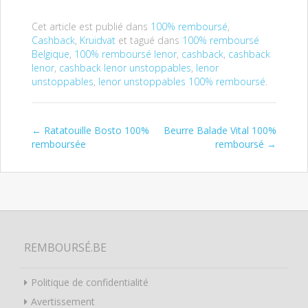
Cet article est publié dans
100% remboursé
,
Cashback
,
Kruidvat
et tagué dans
100% remboursé
Belgique
,
100% remboursé lenor
,
cashback
,
cashback
lenor
,
cashback lenor unstoppables
,
lenor
unstoppables
,
lenor unstoppables 100% remboursé
.
←
Ratatouille Bosto 100%
Beurre Balade Vital 100%
Post navigation
remboursée
remboursé
→
REMBOURSÉ.BE
Politique de confidentialité
Avertissement