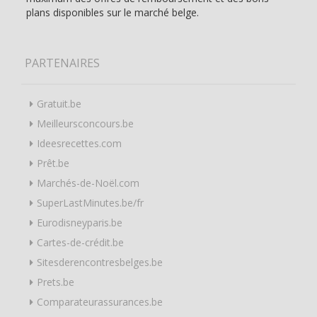
plans disponibles sur le marché belge.
PARTENAIRES
Gratuit.be
Meilleursconcours.be
Ideesrecettes.com
Prêt.be
Marchés-de-Noël.com
SuperLastMinutes.be/fr
Eurodisneyparis.be
Cartes-de-crédit.be
Sitesderencontresbelges.be
Prets.be
Comparateurassurances.be