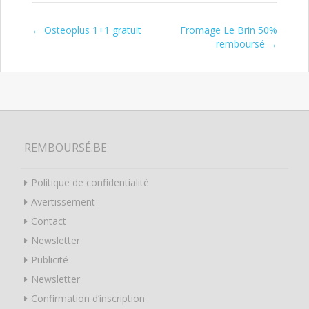
←
Osteoplus 1+1 gratuit
Fromage Le Brin 50%
Post navigation
remboursé
→
REMBOURSÉ.BE
Politique de confidentialité
Avertissement
Contact
Newsletter
Publicité
Newsletter
Confirmation d’inscription