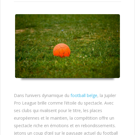
Dans l’univers dynamique du
football belge
, la Jupiler
Pro League brille comme l’étoile du spectacle. Avec
ses clubs qui rivalisent pour le titre, les places
européennes et le maintien, la compétition offre un
spectacle riche en émotions et en rebondissements.
Jetons un coup d’œil sur le paysage actuel du football