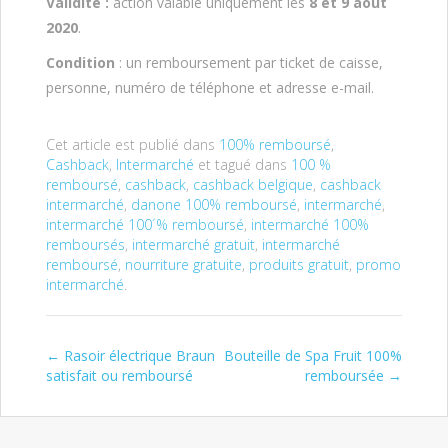
Validité :
action valable uniquement les
8 et 9 août
2020
.
Condition
: un remboursement par ticket de caisse,
personne, numéro de téléphone et adresse e-mail.
Cet article est publié dans
100% remboursé
,
Cashback
,
Intermarché
et tagué dans
100 %
remboursé
,
cashback
,
cashback belgique
,
cashback
intermarché
,
danone 100% remboursé
,
intermarché
,
intermarché 100´% remboursé
,
intermarché 100%
remboursés
,
intermarché gratuit
,
intermarché
remboursé
,
nourriture gratuite
,
produits gratuit
,
promo
intermarché
.
←
Rasoir électrique Braun
Bouteille de Spa Fruit 100%
Post navigation
satisfait ou remboursé
remboursée
→