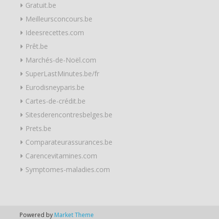
Gratuit.be
Meilleursconcours.be
Ideesrecettes.com
Prêt.be
Marchés-de-Noël.com
SuperLastMinutes.be/fr
Eurodisneyparis.be
Cartes-de-crédit.be
Sitesderencontresbelges.be
Prets.be
Comparateurassurances.be
Carencevitamines.com
Symptomes-maladies.com
Powered by
Market Theme