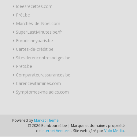
Ideesrecettes.com
Prêt.be
Marchés-de-Noël.com
SuperLastMinutes.be/fr
Eurodisneyparis.be
Cartes-de-crédit.be
Sitesderencontresbelges.be
Prets.be
Comparateurassurances.be
Carencevitamines.com
Symptomes-maladies.com
Powered by
Market Theme
© 2026 Remboursé.be | Marque et domaine : propriété
de
Internet Ventures
. Site web géré par
Volo Media
.