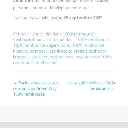
Condition
: un remboursement par ticket de caisse,
personne, numéro de téléphone et e-mail.
L’action est valable jusq’au
25 septembre 2022
.
Cet article est publié dans
100% remboursé
,
Cashback
,
Kruidvat
et tagué dans
100 % remboursé
,
100% remboursé eugène color
,
100% remboursé
Kruidvat
,
cashback
,
cashback coloration
,
cashback
kruidvat
,
coloration eugène color
,
eugène color 100%
remboursé
,
remboursé
.
←
Pack de saucisses ou
Ice tea pêche Oasis 100%
Post navigation
cordon bleu Green Way
remboursé
→
100% remboursé