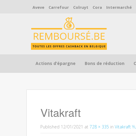
Aveve
Carrefour
Colruyt
Cora
Intermarché
Skip to content
Actions d’épargne
Bons de réduction
Vitakraft
Published
12/01/2021
at
728 × 335
in
Vitakraft