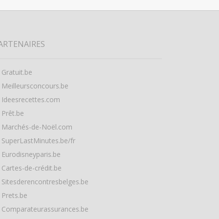
ARTENAIRES
Gratuit.be
Meilleursconcours.be
Ideesrecettes.com
Prêt.be
Marchés-de-Noël.com
SuperLastMinutes.be/fr
Eurodisneyparis.be
Cartes-de-crédit.be
Sitesderencontresbelges.be
Prets.be
Comparateurassurances.be