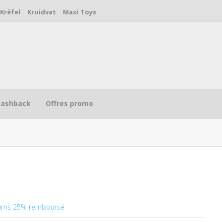
Krëfel
Kruidvat
Maxi Toys
Cashback
Offres promo
 Yums 25% remboursé