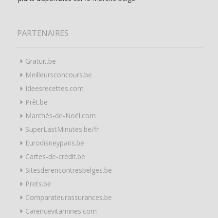
PARTENAIRES
Gratuit.be
Meilleursconcours.be
Ideesrecettes.com
Prêt.be
Marchés-de-Noël.com
SuperLastMinutes.be/fr
Eurodisneyparis.be
Cartes-de-crédit.be
Sitesderencontresbelges.be
Prets.be
Comparateurassurances.be
Carencevitamines.com