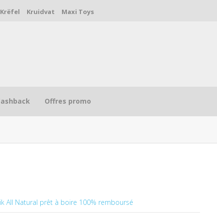
Krëfel
Kruidvat
Maxi Toys
Cashback
Offres promo
ik All Natural prêt à boire 100% remboursé