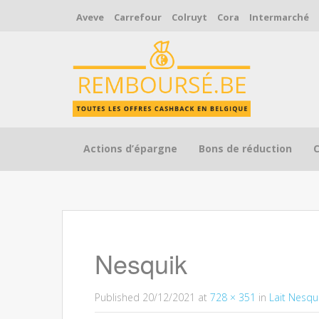
Aveve
Carrefour
Colruyt
Cora
Intermarché
Skip to content
Actions d’épargne
Bons de réduction
Nesquik
Published
20/12/2021
at
728 × 351
in
Lait Nesqu