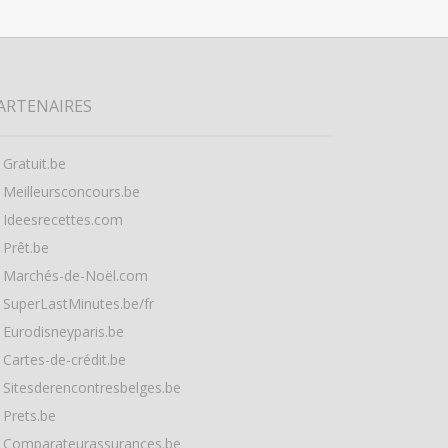
ARTENAIRES
Gratuit.be
Meilleursconcours.be
Ideesrecettes.com
Prêt.be
Marchés-de-Noël.com
SuperLastMinutes.be/fr
Eurodisneyparis.be
Cartes-de-crédit.be
Sitesderencontresbelges.be
Prets.be
Comparateurassurances.be